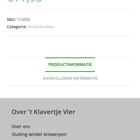
SKU:
115053
Categorie:
Kinderboeken
PRODUCTINFORMATIE
AANVULLENDE INFORMATIE
Over 't Klavertje Vier
Over ons
Sluiting winkel Antwerpen