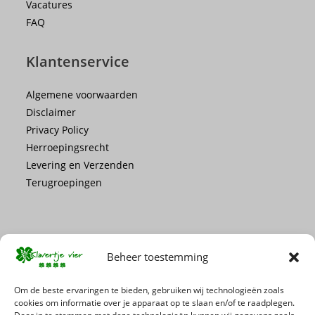
Vacatures
FAQ
Klantenservice
Algemene voorwaarden
Disclaimer
Privacy Policy
Herroepingsrecht
Levering en Verzenden
Terugroepingen
Beheer toestemming
Mis geen enkele actie of promotie!
Om de beste ervaringen te bieden, gebruiken wij technologieën zoals
cookies om informatie over je apparaat op te slaan en/of te raadplegen.