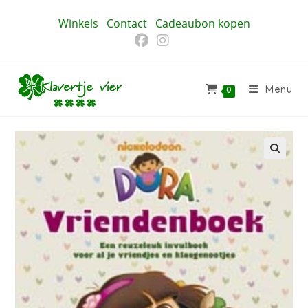
Ga
Winkels
Contact
Cadeaubon kopen
naar
inhoud
Menu
0
🔍