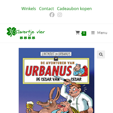
Ga
Winkels
Contact
Cadeaubon kopen
naar
inhoud
Menu
0
🔍