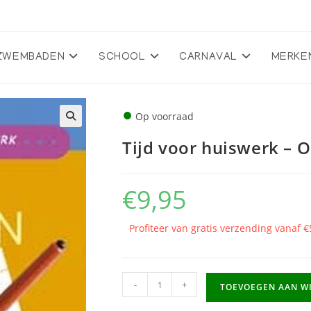
ZWEMBADEN
SCHOOL
CARNAVAL
MERKE
●
Op voorraad
🔍
Tijd voor huiswerk – 
€
9,95
Profiteer van gratis verzending vanaf €
Tijd
-
+
TOEVOEGEN AAN W
voor