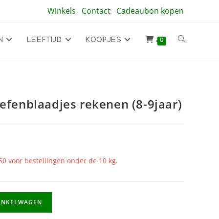
Winkels
Contact
Cadeaubon kopen
Toggle
N
LEEFTIJD
KOOPJES
0
site
Oefenblaadjes rekenen (8-9jaar)
zoeken
50 voor bestellingen onder de 10 kg.
INKELWAGEN