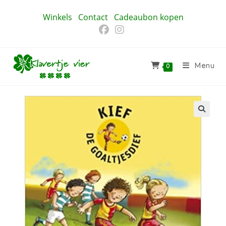
Ga
Winkels
Contact
Cadeaubon kopen
naar
inhoud
Menu
0
🔍