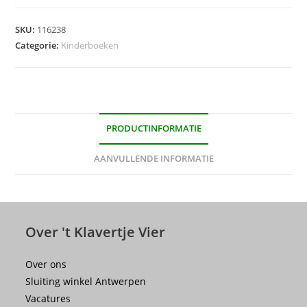
SKU:
116238
Categorie:
Kinderboeken
PRODUCTINFORMATIE
AANVULLENDE INFORMATIE
Over 't Klavertje Vier
Over ons
Sluiting winkel Antwerpen
Vacatures