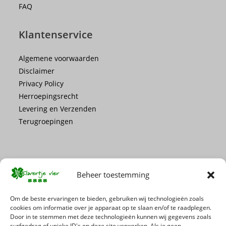
FAQ
Klantenservice
Algemene voorwaarden
Disclaimer
Privacy Policy
Herroepingsrecht
Levering en Verzenden
Terugroepingen
Beheer toestemming
Mis geen enkele actie of promotie!
Om de beste ervaringen te bieden, gebruiken wij technologieën zoals
cookies om informatie over je apparaat op te slaan en/of te raadplegen.
Door in te stemmen met deze technologieën kunnen wij gegevens zoals
Schrijf je in voor onze nieuwsbrief
surfgedrag of unieke ID's op deze site verwerken. Als je geen