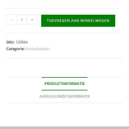
boek
-
+
TOEVOEGEN AAN WINKELWAGEN
klumpies
:
redder
SKU:
120564
in
Categorie:
Kinderboeken
nood
aantal
PRODUCTINFORMATIE
AANVULLENDE INFORMATIE