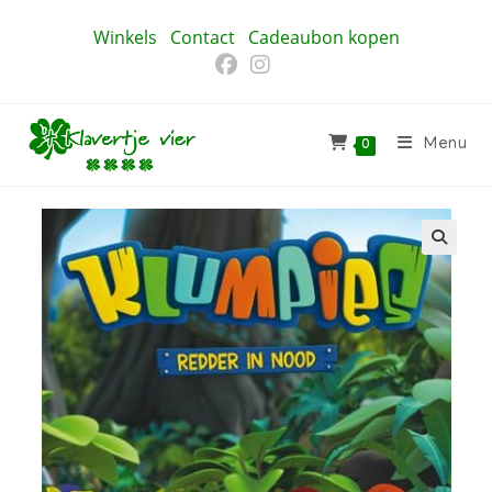
Ga
Winkels
Contact
Cadeaubon kopen
naar
inhoud
Menu
0
🔍