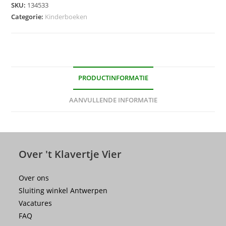
SKU:
134533
Categorie:
Kinderboeken
PRODUCTINFORMATIE
AANVULLENDE INFORMATIE
Over 't Klavertje Vier
Over ons
Sluiting winkel Antwerpen
Vacatures
FAQ