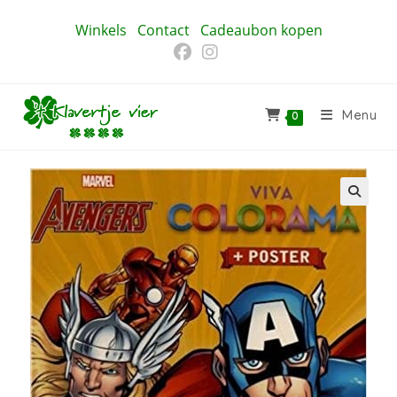
Ga
Winkels
Contact
Cadeaubon kopen
naar
inhoud
Menu
0
🔍