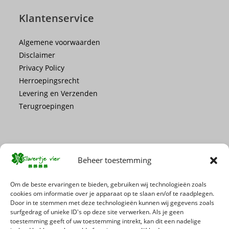
Klantenservice
Algemene voorwaarden
Disclaimer
Privacy Policy
Herroepingsrecht
Levering en Verzenden
Terugroepingen
Beheer toestemming
Mis geen enkele actie of promotie!
Om de beste ervaringen te bieden, gebruiken wij technologieën zoals
cookies om informatie over je apparaat op te slaan en/of te raadplegen.
Door in te stemmen met deze technologieën kunnen wij gegevens zoals
Schrijf je in voor onze nieuwsbrief
surfgedrag of unieke ID's op deze site verwerken. Als je geen
toestemming geeft of uw toestemming intrekt, kan dit een nadelige