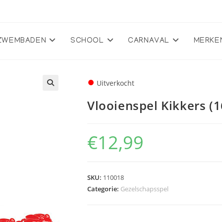
ZWEMBADEN
SCHOOL
CARNAVAL
MERKE
●
Uitverkocht
🔍
Vlooienspel Kikkers (
€
12,99
SKU:
110018
Categorie:
Gezelschapsspel