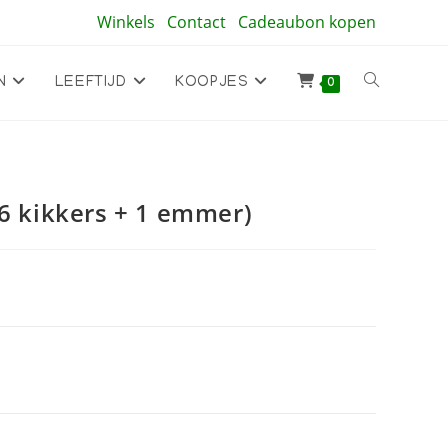
Winkels
Contact
Cadeaubon kopen
Toggle
N
LEEFTIJD
KOOPJES
0
site
16 kikkers + 1 emmer)
zoeken