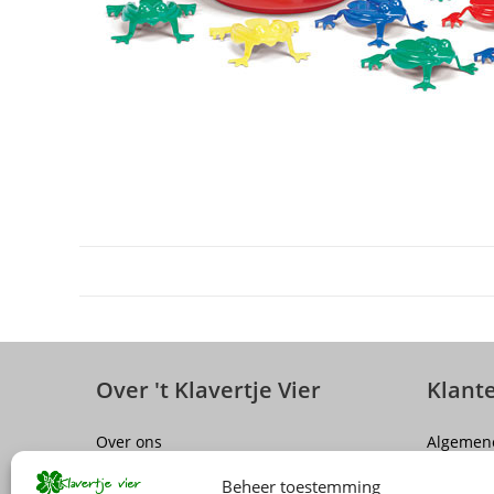
Over 't Klavertje Vier
Klant
Over ons
Algemen
Sluiting winkel Antwerpen
Disclaim
Beheer toestemming