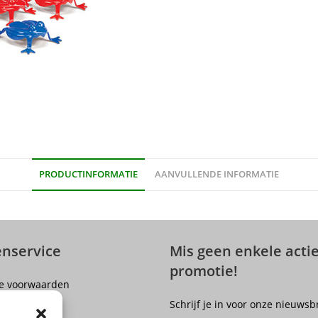
PRODUCTINFORMATIE
AANVULLENDE INFORMATIE
enservice
Mis geen enkele actie
promotie!
e voorwaarden
er
Schrijf je in voor onze nieuwsb