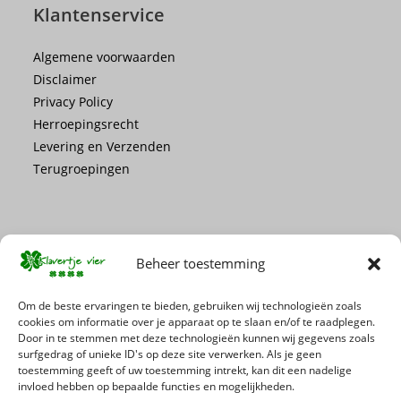
Klantenservice
Algemene voorwaarden
Disclaimer
Privacy Policy
Herroepingsrecht
Levering en Verzenden
Terugroepingen
Beheer toestemming
Mis geen enkele actie of promotie!
Om de beste ervaringen te bieden, gebruiken wij technologieën zoals
cookies om informatie over je apparaat op te slaan en/of te raadplegen.
Door in te stemmen met deze technologieën kunnen wij gegevens zoals
Schrijf je in voor onze nieuwsbrief
surfgedrag of unieke ID's op deze site verwerken. Als je geen
toestemming geeft of uw toestemming intrekt, kan dit een nadelige
invloed hebben op bepaalde functies en mogelijkheden.