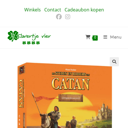
Ga
Winkels
Contact
Cadeaubon kopen
naar
inhoud
Menu
0
🔍