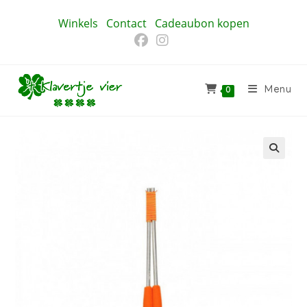
Ga
Winkels
Contact
Cadeaubon kopen
naar
inhoud
Menu
0
🔍