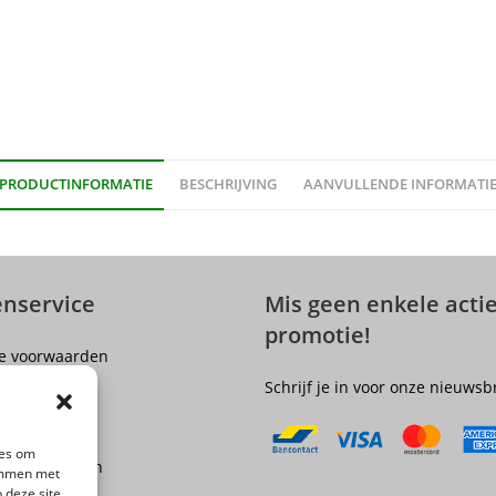
PRODUCTINFORMATIE
BESCHRIJVING
AANVULLENDE INFORMATI
enservice
Mis geen enkele actie
promotie!
e voorwaarden
er
Schrijf je in voor onze nieuwsb
olicy
ngsrecht
ies om
 en Verzenden
temmen met
 deze site
epingen