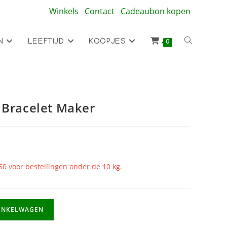
Winkels
Contact
Cadeaubon kopen
Toggle
N
LEEFTIJD
KOOPJES
0
site
 Bracelet Maker
zoeken
50 voor bestellingen onder de 10 kg.
INKELWAGEN