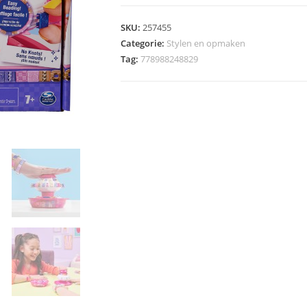
-
Popstyle
SKU:
257455
Bracelet
Categorie:
Stylen en opmaken
Maker
Tag:
778988248829
aantal