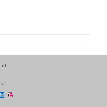
E
 of
rief