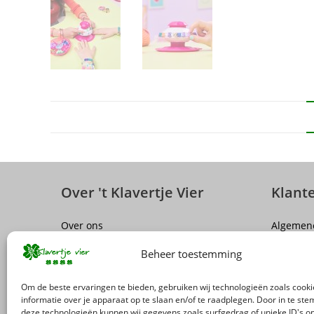
Over 't Klavertje Vier
Klant
Over ons
Algemen
Sluiting winkel Antwerpen
Disclaim
Beheer toestemming
Vacatures
Privacy P
FAQ
Herroepi
Om de beste ervaringen te bieden, gebruiken wij technologieën zoals cook
Levering
informatie over je apparaat op te slaan en/of te raadplegen. Door in te s
deze technologieën kunnen wij gegevens zoals surfgedrag of unieke ID's op
Terugro