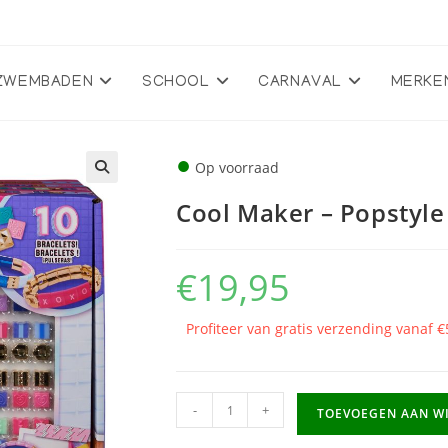
ZWEMBADEN
SCHOOL
CARNAVAL
MERKE
●
Op voorraad
🔍
Cool Maker – Popstyle
€
19,95
Profiteer van gratis verzending vanaf €
Cool
-
+
TOEVOEGEN AAN W
Maker