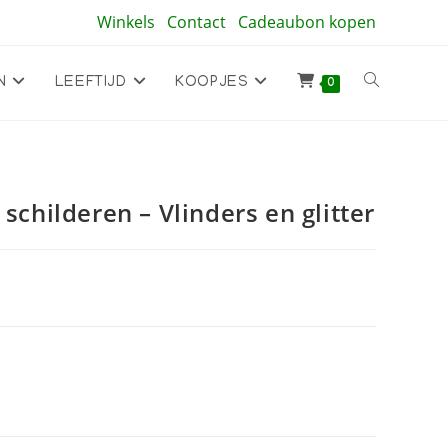
Winkels
Contact
Cadeaubon kopen
Toggle
N
LEEFTIJD
KOOPJES
0
site
schilderen – Vlinders en glitter
zoeken