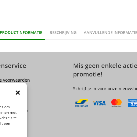
PRODUCTINFORMATIE
BESCHRIJVING
AANVULLENDE INFORMATI
enservice
Mis geen enkele actie
promotie!
e voorwaarden
er
Schrijf je in voor onze nieuwsb
olicy
ngsrecht
ies om
 en Verzenden
temmen met
 deze site
epingen
it een