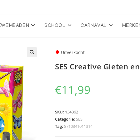
ZWEMBADEN
SCHOOL
CARNAVAL
MERKE
●
Uitverkocht
🔍
SES Creative Gieten en 
€
11,99
SKU:
134362
Categorie:
SES
Tag:
8710341011314