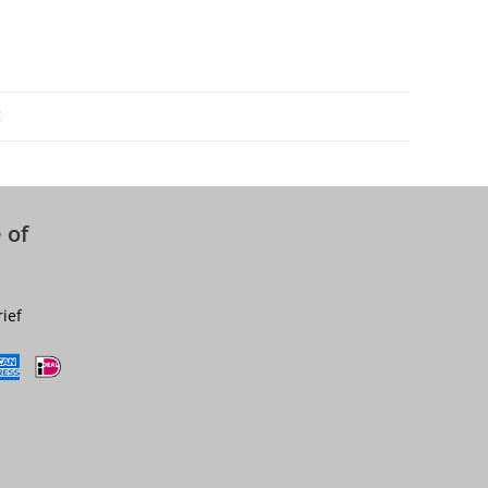
E
 of
rief