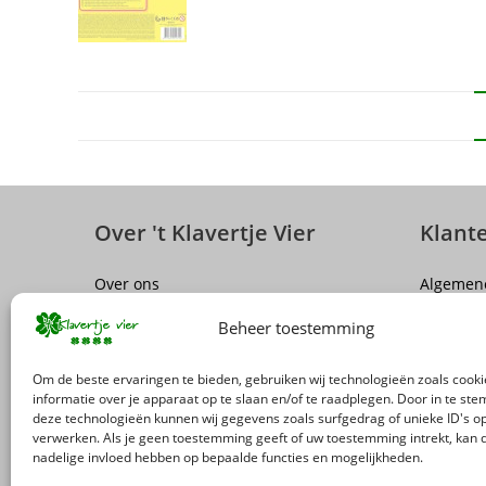
Over 't Klavertje Vier
Klant
Over ons
Algemen
Sluiting winkel Antwerpen
Disclaim
Beheer toestemming
Vacatures
Privacy P
FAQ
Herroepi
Om de beste ervaringen te bieden, gebruiken wij technologieën zoals cook
Levering
informatie over je apparaat op te slaan en/of te raadplegen. Door in te s
deze technologieën kunnen wij gegevens zoals surfgedrag of unieke ID's op
Terugro
verwerken. Als je geen toestemming geeft of uw toestemming intrekt, kan d
nadelige invloed hebben op bepaalde functies en mogelijkheden.