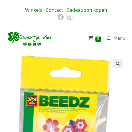
Ga
Winkels
Contact
Cadeaubon kopen
naar
inhoud
Menu
0
🔍