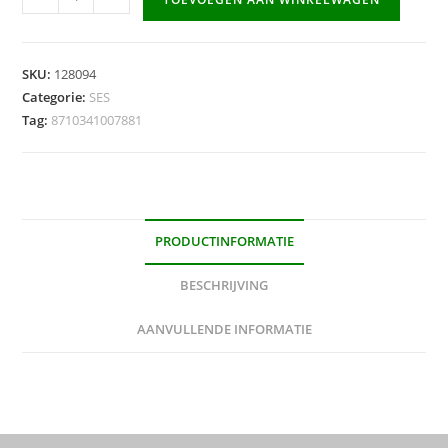
Creative
Beedz
-
SKU:
128094
Strijkkralen
Categorie:
SES
bordjes
Tag:
8710341007881
mini
(4stuks)
aantal
PRODUCTINFORMATIE
BESCHRIJVING
AANVULLENDE INFORMATIE