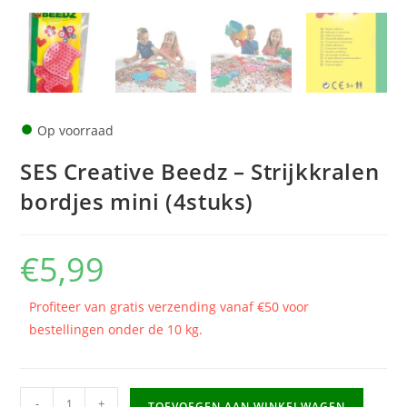
●
Op voorraad
SES Creative Beedz – Strijkkralen
bordjes mini (4stuks)
€
5,99
Profiteer van gratis verzending vanaf €50 voor
bestellingen onder de 10 kg.
SES
-
+
TOEVOEGEN AAN WINKELWAGEN