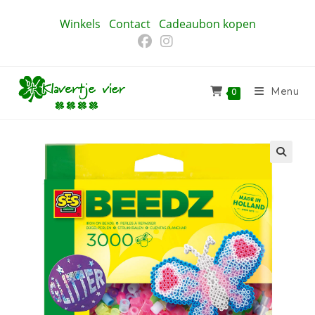
Ga
Winkels
Contact
Cadeaubon kopen
naar
inhoud
Menu
0
🔍