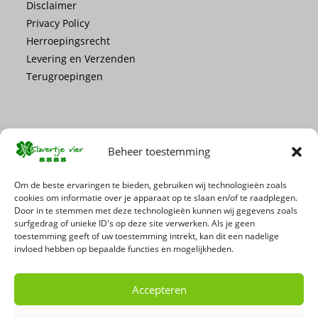
Disclaimer
Privacy Policy
Herroepingsrecht
Levering en Verzenden
Terugroepingen
Beheer toestemming
Mis geen enkele actie of promotie!
Om de beste ervaringen te bieden, gebruiken wij technologieën zoals
cookies om informatie over je apparaat op te slaan en/of te raadplegen.
Door in te stemmen met deze technologieën kunnen wij gegevens zoals
Schrijf je in voor onze nieuwsbrief
surfgedrag of unieke ID's op deze site verwerken. Als je geen
toestemming geeft of uw toestemming intrekt, kan dit een nadelige
invloed hebben op bepaalde functies en mogelijkheden.
Accepteren