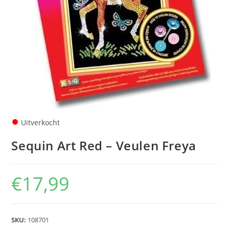
●
Uitverkocht
Sequin Art Red – Veulen Freya
€
17,99
SKU:
108701