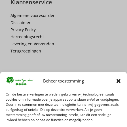
Klantenservice
Algemene voorwaarden
Disclaimer
Privacy Policy
Herroepingsrecht
Levering en Verzenden
Terugroepingen
Beheer toestemming
Mis geen enkele actie of promotie!
Om de beste ervaringen te bieden, gebruiken wij technologieën zoals
cookies om informatie over je apparaat op te slaan en/of te raadplegen.
Door in te stemmen met deze technologieën kunnen wij gegevens zoals
Schrijf je in voor onze nieuwsbrief
surfgedrag of unieke ID's op deze site verwerken. Als je geen
toestemming geeft of uw toestemming intrekt, kan dit een nadelige
invloed hebben op bepaalde functies en mogelijkheden.