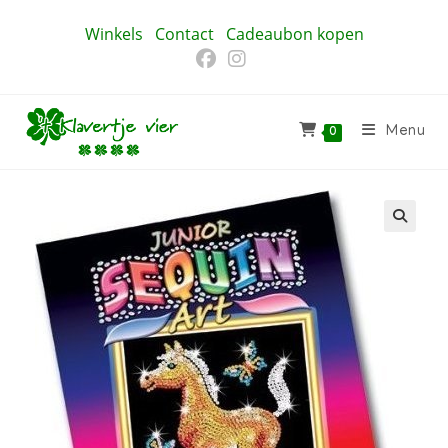
Ga
Winkels
Contact
Cadeaubon kopen
naar
inhoud
Menu
0
🔍