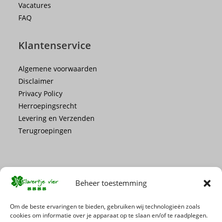
Vacatures
FAQ
Klantenservice
Algemene voorwaarden
Disclaimer
Privacy Policy
Herroepingsrecht
Levering en Verzenden
Terugroepingen
Beheer toestemming
Mis geen enkele actie of promotie!
Om de beste ervaringen te bieden, gebruiken wij technologieën zoals
cookies om informatie over je apparaat op te slaan en/of te raadplegen.