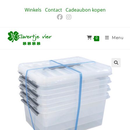
Ga
Winkels
Contact
Cadeaubon kopen
naar
inhoud
Menu
0
🔍