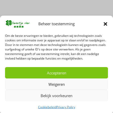
Beheer toestemming
Mis geen enkele actie of promotie!
Om de beste ervaringen te bieden, gebruiken wij technologieën zoals
cookies om informatie over je apparaat op te slaan en/of te raadplegen.
Door in te stemmen met deze technologieën kunnen wij gegevens zoals
Schrijf je in voor onze nieuwsbrief
surfgedrag of unieke ID's op deze site verwerken. Als je geen
toestemming geeft of uw toestemming intrekt, kan dit een nadelige
invloed hebben op bepaalde functies en mogelijkheden.
Accepteren
Weigeren
Bekijk voorkeuren
Copyright 2026 - 't Klavertje Vier
Cookiebeleid
Privacy Policy