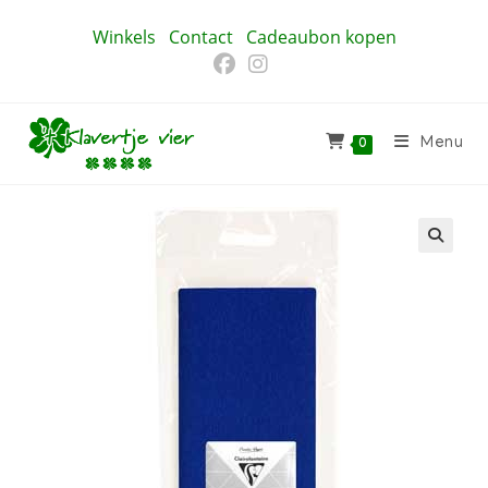
Ga
Winkels
Contact
Cadeaubon kopen
naar
inhoud
Menu
0
🔍