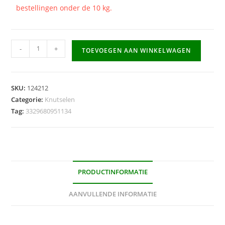
bestellingen onder de 10 kg.
Crêpepapier
-
+
TOEVOEGEN AAN WINKELWAGEN
Exaclair
250x50cm
-
SKU:
124212
donkerblauw
Categorie:
Knutselen
aantal
Tag:
3329680951134
PRODUCTINFORMATIE
AANVULLENDE INFORMATIE