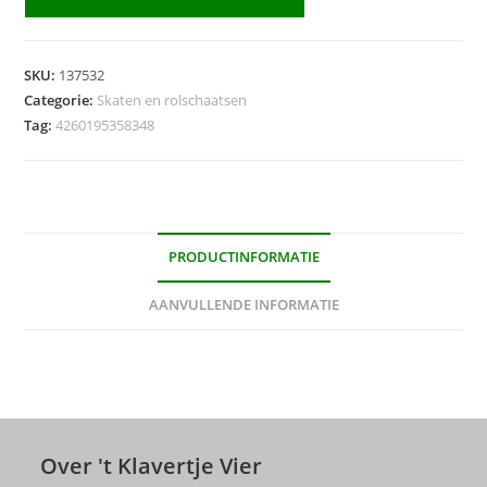
24"
-
Monkey
SKU:
137532
aantal
Categorie:
Skaten en rolschaatsen
Tag:
4260195358348
PRODUCTINFORMATIE
AANVULLENDE INFORMATIE
Over 't Klavertje Vier