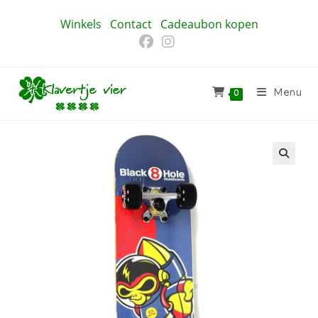
Ga
Winkels
Contact
Cadeaubon kopen
naar
inhoud
Menu
0
🔍