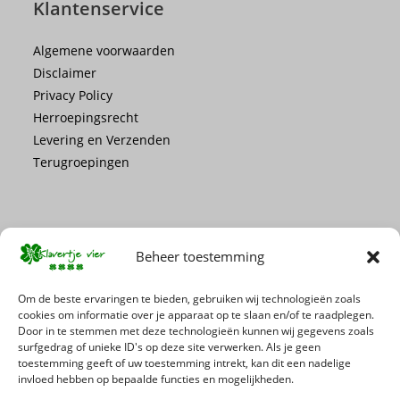
Klantenservice
Algemene voorwaarden
Disclaimer
Privacy Policy
Herroepingsrecht
Levering en Verzenden
Terugroepingen
Beheer toestemming
Mis geen enkele actie of promotie!
Om de beste ervaringen te bieden, gebruiken wij technologieën zoals
cookies om informatie over je apparaat op te slaan en/of te raadplegen.
Door in te stemmen met deze technologieën kunnen wij gegevens zoals
Schrijf je in voor onze nieuwsbrief
surfgedrag of unieke ID's op deze site verwerken. Als je geen
toestemming geeft of uw toestemming intrekt, kan dit een nadelige
invloed hebben op bepaalde functies en mogelijkheden.