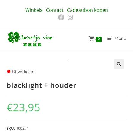
Ga
Winkels
Contact
Cadeaubon kopen
naar
inhoud
Menu
0
●
Uitverkocht
🔍
blacklight + houder
€
23,95
SKU:
100274