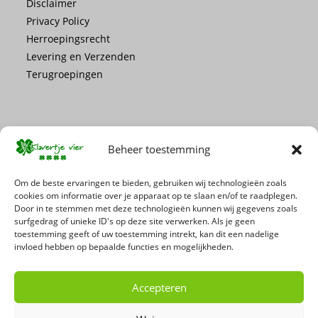
Disclaimer
Privacy Policy
Herroepingsrecht
Levering en Verzenden
Terugroepingen
Beheer toestemming
Mis geen enkele actie of promotie!
Om de beste ervaringen te bieden, gebruiken wij technologieën zoals
cookies om informatie over je apparaat op te slaan en/of te raadplegen.
Door in te stemmen met deze technologieën kunnen wij gegevens zoals
Schrijf je in voor onze nieuwsbrief
surfgedrag of unieke ID's op deze site verwerken. Als je geen
toestemming geeft of uw toestemming intrekt, kan dit een nadelige
invloed hebben op bepaalde functies en mogelijkheden.
Accepteren