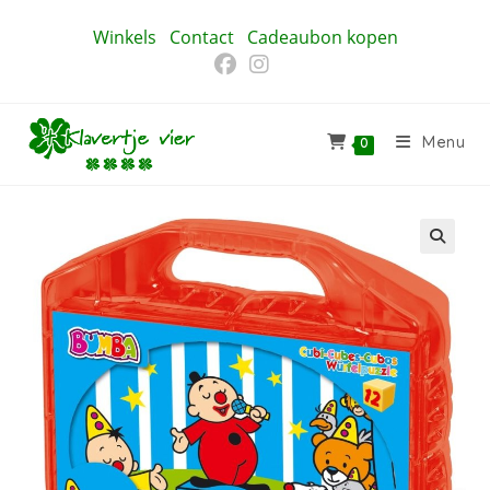
Ga
Winkels
Contact
Cadeaubon kopen
naar
inhoud
Menu
0
🔍