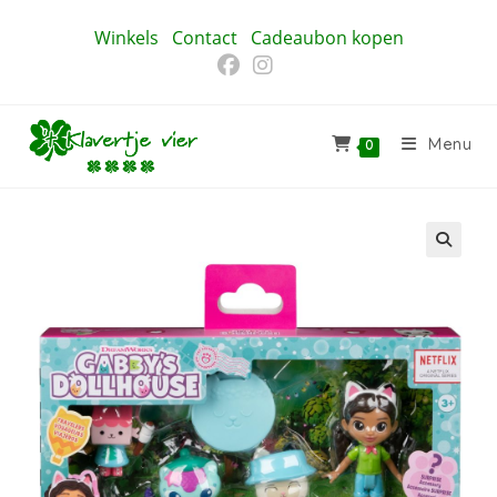
Ga
Winkels
Contact
Cadeaubon kopen
naar
inhoud
Menu
0
🔍