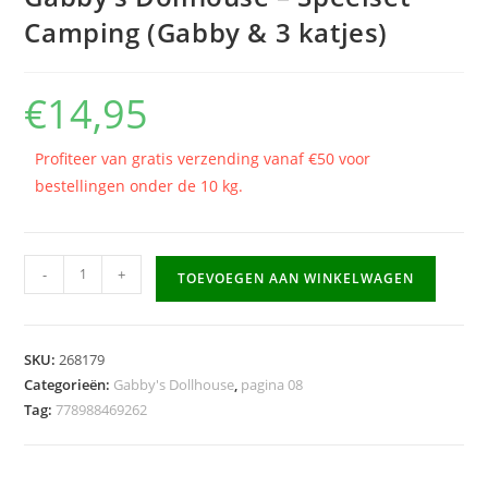
Camping (Gabby & 3 katjes)
€
14,95
Profiteer van gratis verzending vanaf €50 voor
bestellingen onder de 10 kg.
Gabby's
-
+
TOEVOEGEN AAN WINKELWAGEN
Dollhouse
-
Speelset
SKU:
268179
Camping
Categorieën:
Gabby's Dollhouse
,
pagina 08
(Gabby
Tag:
778988469262
&
3
katjes)