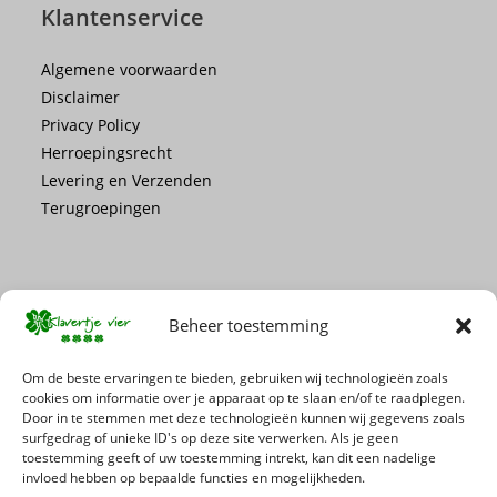
Klantenservice
Algemene voorwaarden
Disclaimer
Privacy Policy
Herroepingsrecht
Levering en Verzenden
Terugroepingen
Beheer toestemming
Mis geen enkele actie of promotie!
Om de beste ervaringen te bieden, gebruiken wij technologieën zoals
cookies om informatie over je apparaat op te slaan en/of te raadplegen.
Door in te stemmen met deze technologieën kunnen wij gegevens zoals
Schrijf je in voor onze nieuwsbrief
surfgedrag of unieke ID's op deze site verwerken. Als je geen
toestemming geeft of uw toestemming intrekt, kan dit een nadelige
invloed hebben op bepaalde functies en mogelijkheden.