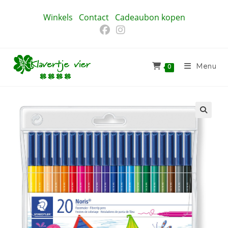
Ga
Winkels
Contact
Cadeaubon kopen
naar
inhoud
Menu
0
🔍