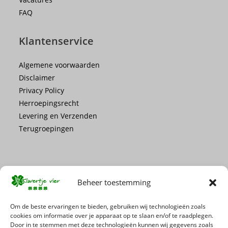
FAQ
Klantenservice
Algemene voorwaarden
Disclaimer
Privacy Policy
Herroepingsrecht
Levering en Verzenden
Terugroepingen
Beheer toestemming
Mis geen enkele actie of promotie!
Om de beste ervaringen te bieden, gebruiken wij technologieën zoals
cookies om informatie over je apparaat op te slaan en/of te raadplegen.
Door in te stemmen met deze technologieën kunnen wij gegevens zoals
Schrijf je in voor onze nieuwsbrief