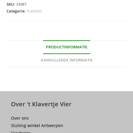
SKU:
33987
Categorie:
Staedtler
PRODUCTINFORMATIE
AANVULLENDE INFORMATIE
Over 't Klavertje Vier
Over ons
Sluiting winkel Antwerpen
Vacatures