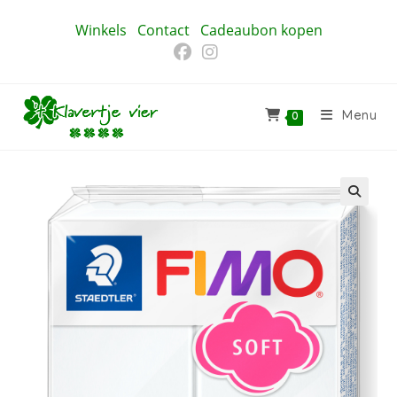
Ga
Winkels
Contact
Cadeaubon kopen
naar
inhoud
Menu
0
🔍