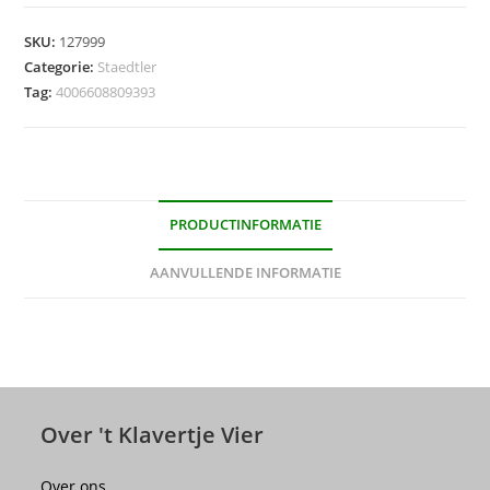
SKU:
127999
Categorie:
Staedtler
Tag:
4006608809393
PRODUCTINFORMATIE
AANVULLENDE INFORMATIE
Over 't Klavertje Vier
Over ons