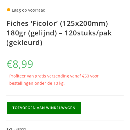
●
Laag op voorraad
Fiches ‘Ficolor’ (125x200mm)
180gr (gelijnd) – 120stuks/pak
(gekleurd)
€
8,99
Profiteer van gratis verzending vanaf €50 voor
bestellingen onder de 10 kg.
Fiches
TOEVOEGEN AAN WINKELWAGEN
'Ficolor'
(125x200mm)
180gr
SKU:
43902