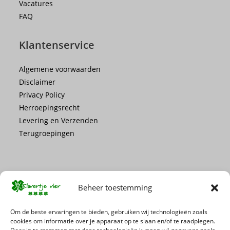
Vacatures
FAQ
Klantenservice
Algemene voorwaarden
Disclaimer
Privacy Policy
Herroepingsrecht
Levering en Verzenden
Terugroepingen
Beheer toestemming
Mis geen enkele actie of promotie!
Om de beste ervaringen te bieden, gebruiken wij technologieën zoals
cookies om informatie over je apparaat op te slaan en/of te raadplegen.