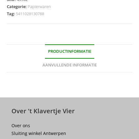
(gelijnd)
Categorie:
Papierwaren
-
Tag:
5411028130788
120stuks/pak
(gekleurd)
aantal
PRODUCTINFORMATIE
AANVULLENDE INFORMATIE
Over 't Klavertje Vier
Over ons
Sluiting winkel Antwerpen