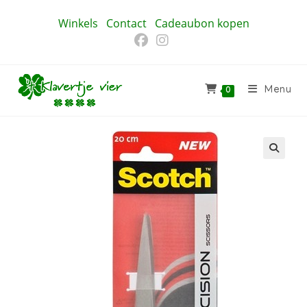
Ga
Winkels
Contact
Cadeaubon kopen
naar
inhoud
Menu
0
🔍