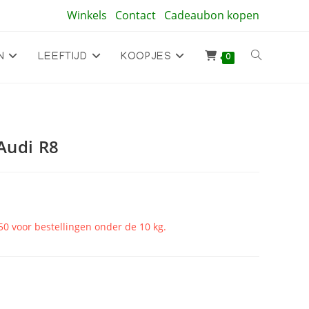
Winkels
Contact
Cadeaubon kopen
Toggle
N
LEEFTIJD
KOOPJES
0
site
Audi R8
zoeken
50 voor bestellingen onder de 10 kg.