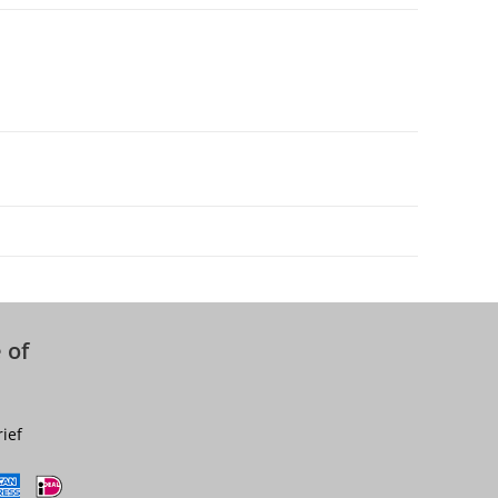
 of
rief