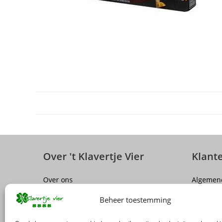
Over 't Klavertje Vier
Klant
Over ons
Algemen
Sluiting winkel Antwerpen
Disclaim
Beheer toestemming
Vacatures
Privacy P
FAQ
Herroepi