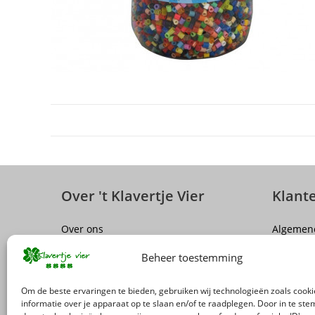
Over 't Klavertje Vier
Klant
Over ons
Algemen
Sluiting winkel Antwerpen
Disclaim
Beheer toestemming
Vacatures
Privacy P
FAQ
Herroepi
Om de beste ervaringen te bieden, gebruiken wij technologieën zoals cook
Levering
informatie over je apparaat op te slaan en/of te raadplegen. Door in te s