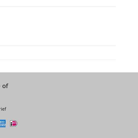
 of
rief