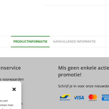
PRODUCTINFORMATIE
AANVULLENDE INFORMATIE
enservice
Mis geen enkele actie
promotie!
e voorwaarden
er
Schrijf je in voor onze nieuwsb
olicy
ngsrecht
ies om
 en Verzenden
temmen met