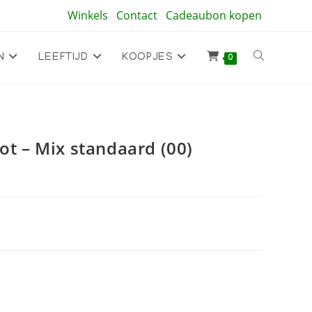
Winkels
Contact
Cadeaubon kopen
Toggle
N
LEEFTIJD
KOOPJES
0
site
ot – Mix standaard (00)
zoeken