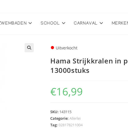
ZWEMBADEN
SCHOOL
CARNAVAL
MERKE
●
Uitverkocht
🔍
Hama Strijkkralen in p
13000stuks
€
16,99
SKU:
143115
Categorie:
Allerlei
Tag:
028178211004