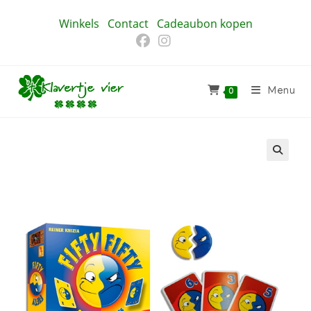
Ga
Winkels
Contact
Cadeaubon kopen
naar
inhoud
Menu
0
🔍