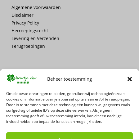
Algemene voorwaarden
Disclaimer
Privacy Policy
Herroepingsrecht
Levering en Verzenden
Terugroepingen
Beheer toestemming
Mis geen enkele actie of promotie!
Om de beste ervaringen te bieden, gebruiken wij technologieën zoals
cookies om informatie over je apparaat op te slaan en/of te raadplegen.
Door in te stemmen met deze technologieën kunnen wij gegevens zoals
Schrijf je in voor onze nieuwsbrief
surfgedrag of unieke ID's op deze site verwerken. Als je geen
toestemming geeft of uw toestemming intrekt, kan dit een nadelige
invloed hebben op bepaalde functies en mogelijkheden.