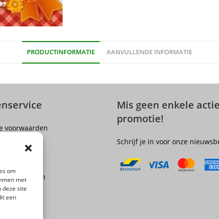
PRODUCTINFORMATIE
AANVULLENDE INFORMATIE
enservice
Mis geen enkele actie
promotie!
e voorwaarden
er
Schrijf je in voor onze nieuwsb
olicy
ngsrecht
ies om
 en Verzenden
temmen met
epingen
 deze site
it een