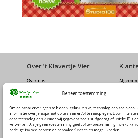
Over 't Klavertje Vier
Klant
Over ons
Algemen
Sluiting winkel Antwerpen
Disclaim
Beheer toestemming
Vacatures
Privacy P
FAQ
Herroepi
Om de beste ervaringen te bieden, gebruiken wij technologieën zoals cook
Levering
informatie over je apparaat op te slaan en/of te raadplegen. Door in te s
Terugro
deze technologieën kunnen wij gegevens zoals surfgedrag of unieke ID's op
verwerken. Als je geen toestemming geeft of uw toestemming intrekt, kan d
nadelige invloed hebben op bepaalde functies en mogelijkheden.