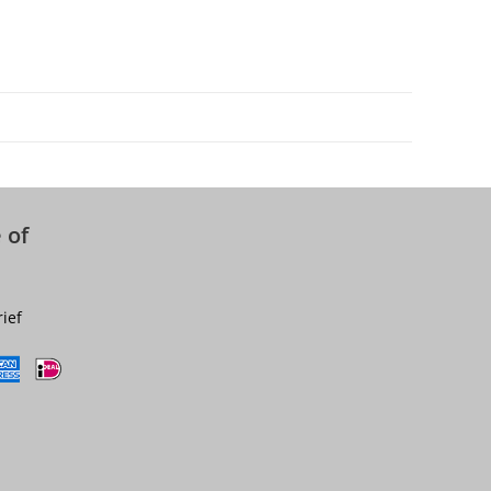
 of
rief