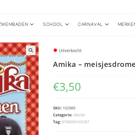
ZWEMBADEN
SCHOOL
CARNAVAL
MERKE
●
Uitverkocht
🔍
Amika – meisjesdrom
€
3,50
SKU:
102989
Categorie:
Allerlei
Tag:
9789059165267