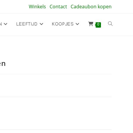
Winkels
Contact
Cadeaubon kopen
Toggle
N
LEEFTIJD
KOOPJES
0
site
en
zoeken