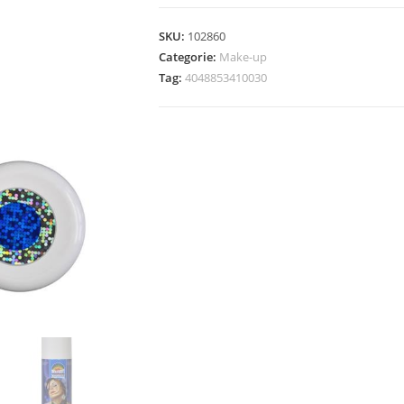
-
Rood
SKU:
102860
aantal
Categorie:
Make-up
Tag:
4048853410030