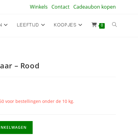
Winkels
Contact
Cadeaubon kopen
Toggle
N
LEEFTIJD
KOOPJES
0
site
haar – Rood
zoeken
50 voor bestellingen onder de 10 kg.
INKELWAGEN