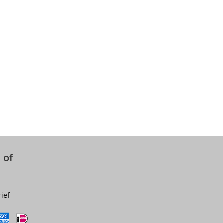
 of
rief