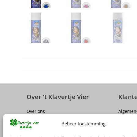
Over 't Klavertje Vier
Klant
Over ons
Algemen
Sluiting winkel Antwerpen
Disclaim
Beheer toestemming
Vacatures
Privacy P
FAQ
Herroepi