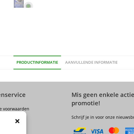
PRODUCTINFORMATIE
AANVULLENDE INFORMATIE
enservice
Mis geen enkele actie
promotie!
e voorwaarden
er
Schrijf je in voor onze nieuwsb
olicy
ngsrecht