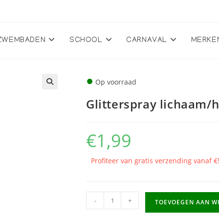
ZWEMBADEN
SCHOOL
CARNAVAL
MERKE
●
Op voorraad
🔍
Glitterspray lichaam/
€
1,99
Profiteer van gratis verzending vanaf €
Glitterspray
-
+
TOEVOEGEN AAN W
lichaam/haar