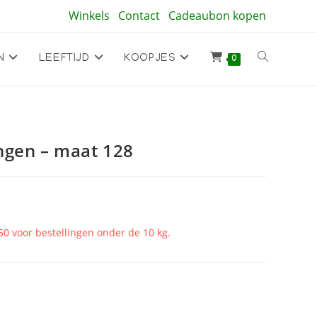
Winkels
Contact
Cadeaubon kopen
Toggle
N
LEEFTIJD
KOOPJES
0
site
ngen – maat 128
zoeken
50 voor bestellingen onder de 10 kg.