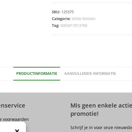
Jongen
-
SKU:
125375
maat
Categorie:
Wilde Westen
128
Tag:
4003417613760
aantal
PRODUCTINFORMATIE
AANVULLENDE INFORMATIE
enservice
Mis geen enkele actie
promotie!
e voorwaarden
er
Schrijf je in voor onze nieuwsb