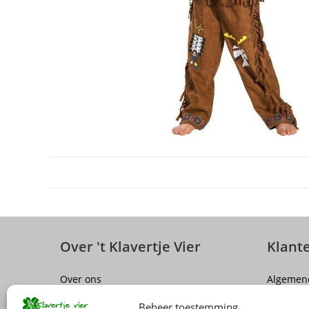
Over 't Klavertje Vier
Klant
Over ons
Algemen
Sluiting winkel Antwerpen
Disclaim
Beheer toestemming