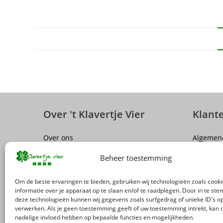
Over 't Klavertje Vier
Klant
Over ons
Algemen
Sluiting winkel Antwerpen
Disclaim
Beheer toestemming
Vacatures
Privacy P
FAQ
Herroepi
Om de beste ervaringen te bieden, gebruiken wij technologieën zoals cook
Levering
informatie over je apparaat op te slaan en/of te raadplegen. Door in te s
deze technologieën kunnen wij gegevens zoals surfgedrag of unieke ID's op
Terugro
verwerken. Als je geen toestemming geeft of uw toestemming intrekt, kan d
nadelige invloed hebben op bepaalde functies en mogelijkheden.