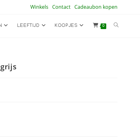
Winkels
Contact
Cadeaubon kopen
Toggle
N
LEEFTIJD
KOOPJES
0
site
grijs
zoeken