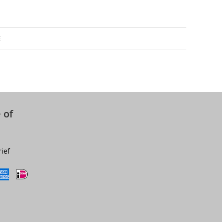
E
 of
rief