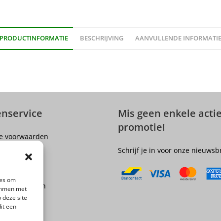
PRODUCTINFORMATIE
BESCHRIJVING
AANVULLENDE INFORMATI
enservice
Mis geen enkele actie
promotie!
e voorwaarden
er
Schrijf je in voor onze nieuwsb
olicy
ngsrecht
ies om
 en Verzenden
temmen met
 deze site
epingen
it een