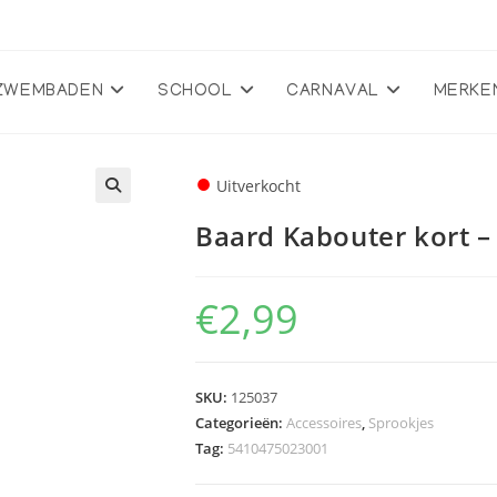
ZWEMBADEN
SCHOOL
CARNAVAL
MERKE
●
Uitverkocht
🔍
Baard Kabouter kort – 
€
2,99
SKU:
125037
Categorieën:
Accessoires
,
Sprookjes
Tag:
5410475023001