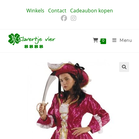
Ga
Winkels
Contact
Cadeaubon kopen
naar
inhoud
Menu
0
🔍