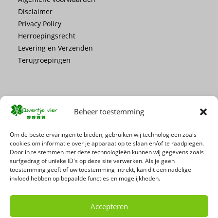
Disclaimer
Privacy Policy
Herroepingsrecht
Levering en Verzenden
Terugroepingen
Beheer toestemming
Mis geen enkele actie of promotie!
Om de beste ervaringen te bieden, gebruiken wij technologieën zoals
cookies om informatie over je apparaat op te slaan en/of te raadplegen.
Door in te stemmen met deze technologieën kunnen wij gegevens zoals
Schrijf je in voor onze nieuwsbrief
surfgedrag of unieke ID's op deze site verwerken. Als je geen
toestemming geeft of uw toestemming intrekt, kan dit een nadelige
invloed hebben op bepaalde functies en mogelijkheden.
Accepteren