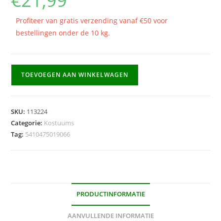
€
21,99
Profiteer van gratis verzending vanaf €50 voor
bestellingen onder de 10 kg.
Kostuum
TOEVOEGEN AAN WINKELWAGEN
Gevangene
met
pet
SKU:
113224
(volwassenen)
Categorie:
Kostuums
-
Tag:
5410475019066
Maat
54
aantal
PRODUCTINFORMATIE
AANVULLENDE INFORMATIE