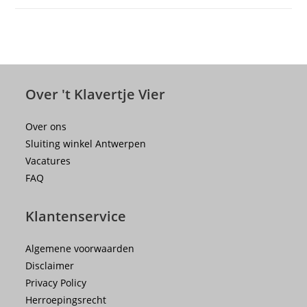
Over 't Klavertje Vier
Over ons
Sluiting winkel Antwerpen
Vacatures
FAQ
Klantenservice
Algemene voorwaarden
Disclaimer
Privacy Policy
Herroepingsrecht