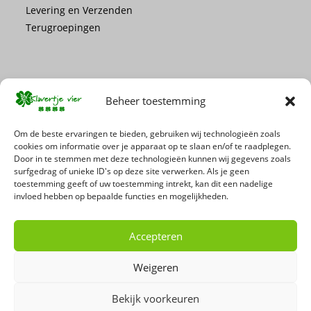
Levering en Verzenden
Terugroepingen
Beheer toestemming
Mis geen enkele actie of promotie!
Om de beste ervaringen te bieden, gebruiken wij technologieën zoals
cookies om informatie over je apparaat op te slaan en/of te raadplegen.
Door in te stemmen met deze technologieën kunnen wij gegevens zoals
Schrijf je in voor onze nieuwsbrief
surfgedrag of unieke ID's op deze site verwerken. Als je geen
toestemming geeft of uw toestemming intrekt, kan dit een nadelige
invloed hebben op bepaalde functies en mogelijkheden.
Accepteren
Weigeren
Bekijk voorkeuren
Copyright 2026 - 't Klavertje Vier