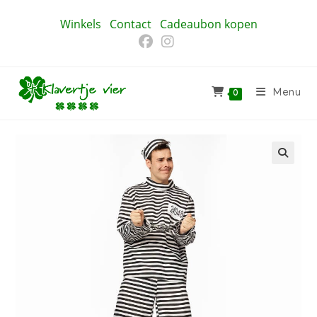
Ga
Winkels
Contact
Cadeaubon kopen
naar
inhoud
Menu
0
🔍