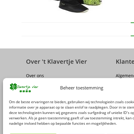
Over 't Klavertje Vier
Klant
Over ons
Algemen
Sluiting winkel Antwerpen
Disclaim
Beheer toestemming
Vacatures
Privacy P
FAQ
Herroepi
Om de beste ervaringen te bieden, gebruiken wij technologieën zoals cook
Levering
informatie over je apparaat op te slaan en/of te raadplegen. Door in te s
deze technologieën kunnen wij gegevens zoals surfgedrag of unieke ID's op
Terugro
verwerken. Als je geen toestemming geeft of uw toestemming intrekt, kan d
nadelige invloed hebben op bepaalde functies en mogelijkheden.