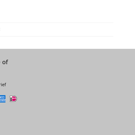
E
 of
rief