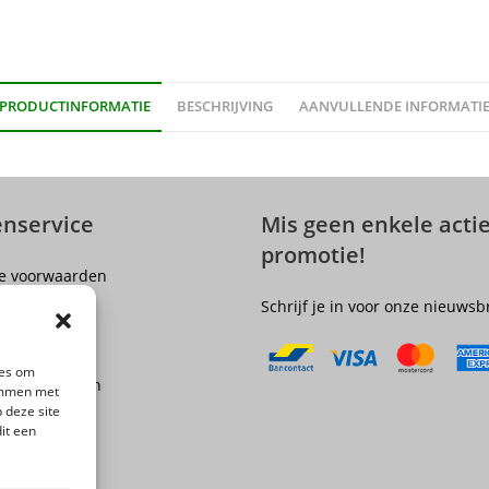
PRODUCTINFORMATIE
BESCHRIJVING
AANVULLENDE INFORMATI
enservice
Mis geen enkele actie
promotie!
e voorwaarden
er
Schrijf je in voor onze nieuwsb
olicy
ngsrecht
ies om
 en Verzenden
temmen met
 deze site
epingen
it een