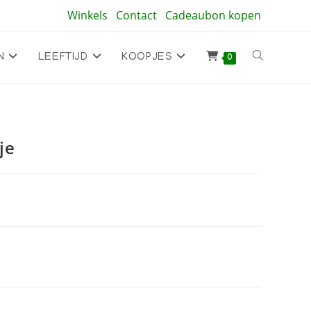
Winkels
Contact
Cadeaubon kopen
Toggle
N
LEEFTIJD
KOOPJES
0
site
je
zoeken