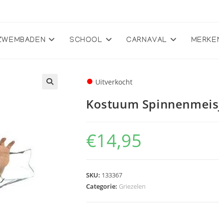
ZWEMBADEN
SCHOOL
CARNAVAL
MERKE
●
Uitverkocht
🔍
Kostuum Spinnenmeis
€
14,95
SKU:
133367
Categorie:
Griezelen