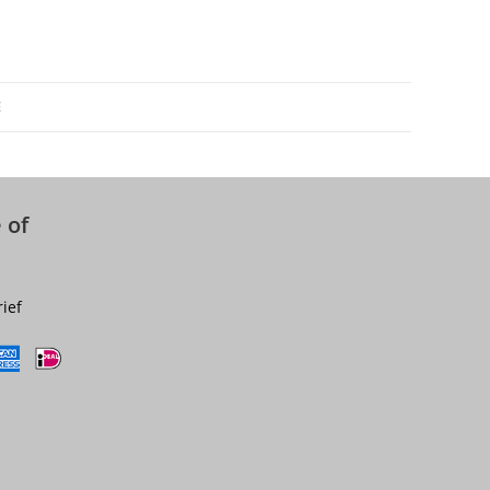
E
 of
rief