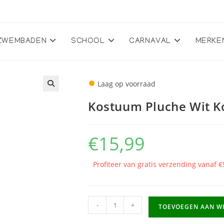
ZWEMBADEN
SCHOOL
CARNAVAL
MERKE
●
Laag op voorraad
🔍
Kostuum Pluche Wit K
€
15,99
Profiteer van gratis verzending vanaf €
Kostuum
-
+
TOEVOEGEN AAN W
Pluche