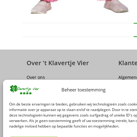
Over 't Klavertje Vier
Klant
Over ons
Algemen
Sluiting winkel Antwerpen
Disclaim
Beheer toestemming
Vacatures
Privacy P
FAQ
Herroepi
Om de beste ervaringen te bieden, gebruiken wij technologieën zoals cook
Levering
informatie over je apparaat op te slaan en/of te raadplegen. Door in te s
deze technologieën kunnen wij gegevens zoals surfgedrag of unieke ID's op
Terugro
verwerken. Als je geen toestemming geeft of uw toestemming intrekt, kan d
nadelige invloed hebben op bepaalde functies en mogelijkheden.