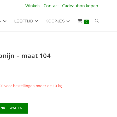
Winkels
Contact
Cadeaubon kopen
Toggle
N
LEEFTIJD
KOOPJES
0
site
onijn – maat 104
zoeken
50 voor bestellingen onder de 10 kg.
INKELWAGEN