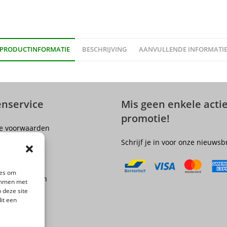
PRODUCTINFORMATIE
BESCHRIJVING
AANVULLENDE INFORMATI
enservice
Mis geen enkele actie
promotie!
e voorwaarden
er
Schrijf je in voor onze nieuwsb
olicy
ngsrecht
ies om
 en Verzenden
temmen met
 deze site
epingen
it een