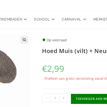
ZWEMBADEN
SCHOOL
CARNAVAL
MERKE
●
Op voorraad
🔍
Hoed Muis (vilt) + Neu
€
2,99
Profiteer van gratis verzending vanaf €
Hoed
-
+
TOEVOEGEN AAN W
Muis