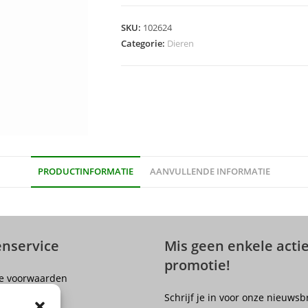
(vilt)
+
SKU:
102624
Neus
Categorie:
Dieren
aantal
PRODUCTINFORMATIE
AANVULLENDE INFORMATIE
enservice
Mis geen enkele actie
promotie!
e voorwaarden
er
Schrijf je in voor onze nieuwsb