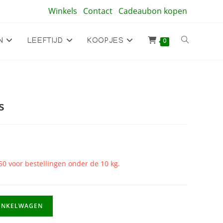
Winkels
Contact
Cadeaubon kopen
Toggle
N
LEEFTIJD
KOOPJES
0
site
s
zoeken
50 voor bestellingen onder de 10 kg.
INKELWAGEN