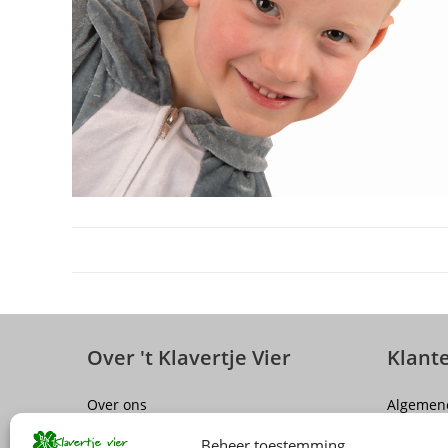
Over 't Klavertje Vier
Klant
Over ons
Algemen
Sluiting winkel Antwerpen
Disclaim
Beheer toestemming