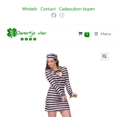
Ga
Winkels
Contact
Cadeaubon kopen
naar
inhoud
Menu
0
🔍