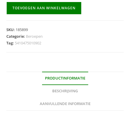
Kostuum
TOEVOEGEN AAN WINKELWAGEN
Gevangene
Lady
-
SKU:
185899
maat
Categorie:
Beroepen
36
Tag:
5410475010902
aantal
PRODUCTINFORMATIE
BESCHRIJVING
AANVULLENDE INFORMATIE