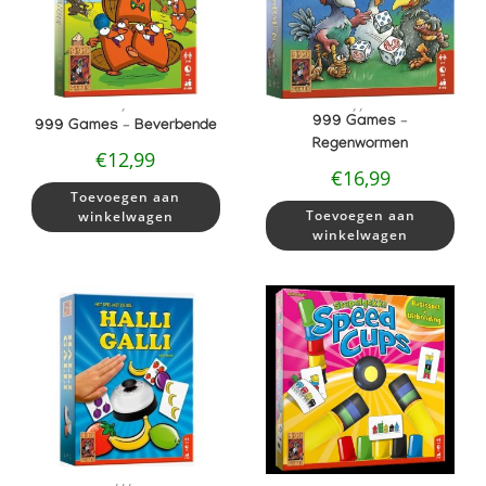
,
,
,
999 Games –
999 Games – Beverbende
Regenwormen
€
12,99
€
16,99
Toevoegen aan
Toevoegen aan
winkelwagen
winkelwagen
,
,
,