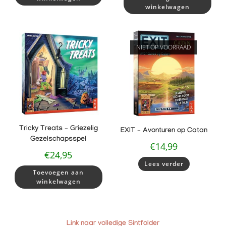
winkelwagen
NIET OP VOORRAAD
Tricky Treats – Griezelig
EXIT – Avonturen op Catan
Gezelschapsspel
€
14,99
€
24,95
Lees verder
Toevoegen aan
winkelwagen
Link naar volledige Sintfolder