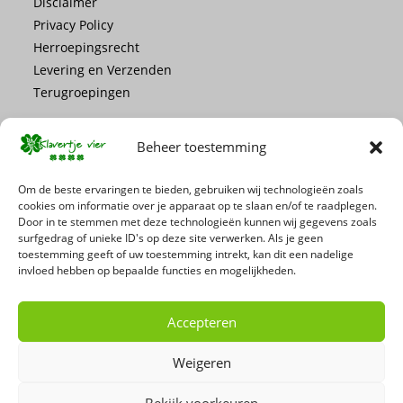
Disclaimer
Privacy Policy
Herroepingsrecht
Levering en Verzenden
Terugroepingen
Beheer toestemming
Om de beste ervaringen te bieden, gebruiken wij technologieën zoals
cookies om informatie over je apparaat op te slaan en/of te raadplegen.
Mis geen enkele actie of promotie!
Door in te stemmen met deze technologieën kunnen wij gegevens zoals
surfgedrag of unieke ID's op deze site verwerken. Als je geen
toestemming geeft of uw toestemming intrekt, kan dit een nadelige
Schrijf je in voor onze nieuwsbrief
invloed hebben op bepaalde functies en mogelijkheden.
Accepteren
Weigeren
Bekijk voorkeuren