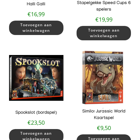
Stapelgekke Speed Cups 6
Halli Galli
spelers
€
16,99
€
19,99
Toevoegen aan
Toevoegen aan
winkelwagen
winkelwagen
,
Similo: Jurassic World
Spookslot (bordspel)
Kaartspel
€
23,50
€
9,50
Toevoegen aan
Toevoegen aan
winkelwagen