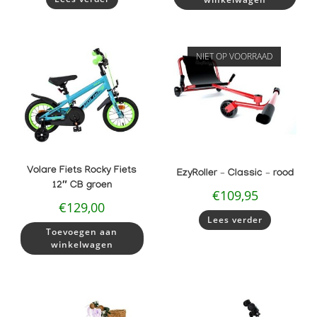
NIET OP VOORRAAD
Volare Fiets Rocky Fiets
EzyRoller – Classic – rood
12″ CB groen
€
109,95
€
129,00
Lees verder
Toevoegen aan
winkelwagen