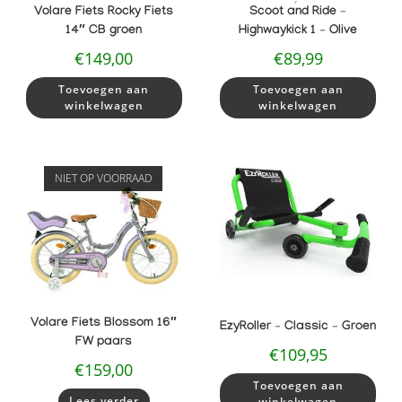
Volare Fiets Rocky Fiets
Scoot and Ride –
14″ CB groen
Highwaykick 1 – Olive
€
149,00
€
89,99
Toevoegen aan
Toevoegen aan
winkelwagen
winkelwagen
NIET OP VOORRAAD
Volare Fiets Blossom 16″
EzyRoller – Classic – Groen
FW paars
€
109,95
€
159,00
Toevoegen aan
Lees verder
winkelwagen