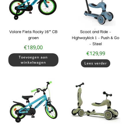
,
Volare Fiets Rocky 16″ CB
Scoot and Ride –
groen
Highwaykick 1 – Push & Go
– Steel
€
189,00
€
129,99
Toevoegen aan
winkelwagen
Lees verder
,