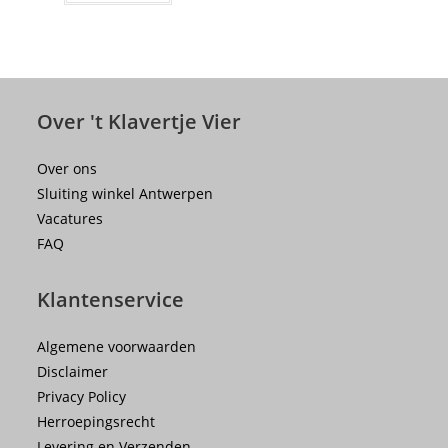
Over 't Klavertje Vier
Over ons
Sluiting winkel Antwerpen
Vacatures
FAQ
Klantenservice
Algemene voorwaarden
Disclaimer
Privacy Policy
Herroepingsrecht
Levering en Verzenden