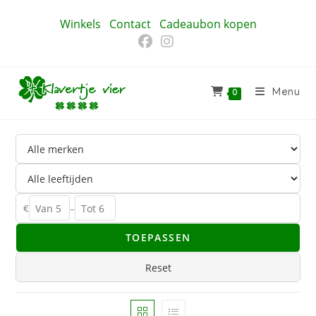
Ga
Winkels
Contact
Cadeaubon kopen
naar
inhoud
Menu
0
€
–
TOEPASSEN
Reset