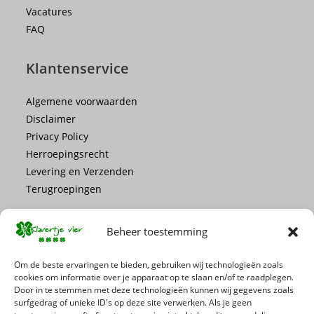
Vacatures
FAQ
Klantenservice
Algemene voorwaarden
Disclaimer
Privacy Policy
Herroepingsrecht
Levering en Verzenden
Terugroepingen
Beheer toestemming
Om de beste ervaringen te bieden, gebruiken wij technologieën zoals
cookies om informatie over je apparaat op te slaan en/of te raadplegen.
Mis geen enkele actie of promotie!
Door in te stemmen met deze technologieën kunnen wij gegevens zoals
surfgedrag of unieke ID's op deze site verwerken. Als je geen