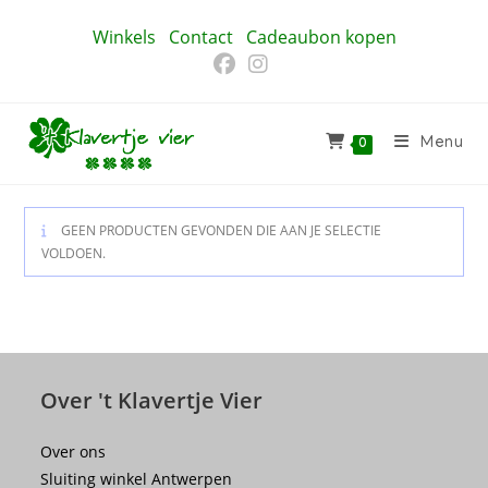
Ga
Winkels
Contact
Cadeaubon kopen
naar
inhoud
Menu
0
GEEN PRODUCTEN GEVONDEN DIE AAN JE SELECTIE
VOLDOEN.
Over 't Klavertje Vier
Over ons
Sluiting winkel Antwerpen