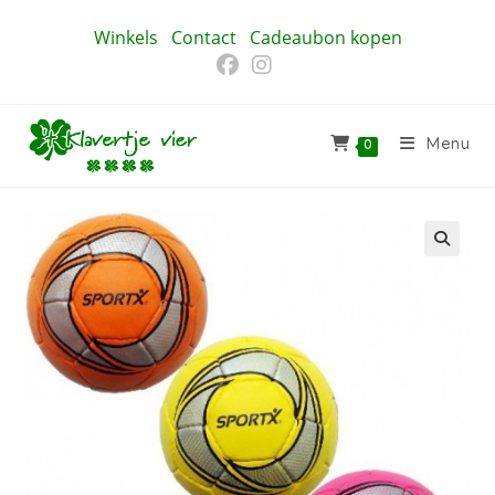
Ga
Winkels
Contact
Cadeaubon kopen
naar
inhoud
Menu
0
🔍