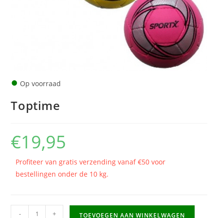
●
Op voorraad
Toptime
€
19,95
Profiteer van gratis verzending vanaf €50 voor
bestellingen onder de 10 kg.
Toptime
-
+
TOEVOEGEN AAN WINKELWAGEN