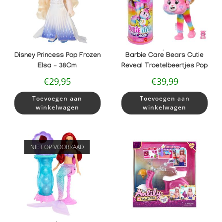
,
Disney Princess Pop Frozen
Barbie Care Bears Cutie
Elsa – 38Cm
Reveal Troetelbeertjes Pop
€
29,95
€
39,99
Toevoegen aan
Toevoegen aan
winkelwagen
winkelwagen
NIET OP VOORRAAD
,