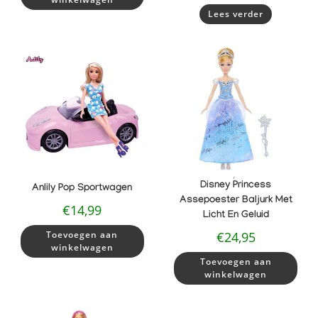
Lees verder
,
Disney Princess
Anlily Pop Sportwagen
Assepoester Baljurk Met
€
14,99
Licht En Geluid
Toevoegen aan
€
24,95
winkelwagen
Toevoegen aan
winkelwagen