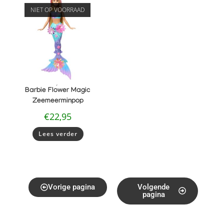
NIET OP VOORRAAD
,
Barbie Flower Magic
Loading PDF 4% ...
Zeemeerminpop
€
22,95
Lees verder
Vorige pagina
Volgende
pagina