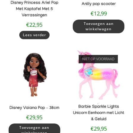
Disney Princess Ariel Pop
Anlily pop scooter
Met Kaptafel Met 5
€
12,99
Verrassingen
€
22,95
Toevoegen aan
winkelwagen
Lees verder
NIET OP VOORRAAD
,
Barbie Sparkle Lights
Disney Vaiana Pop – 38cm
Unicorn Eenhoorn met Licht
€
29,95
& Geluid
Toevoegen aan
€
29,95
winkelwagen